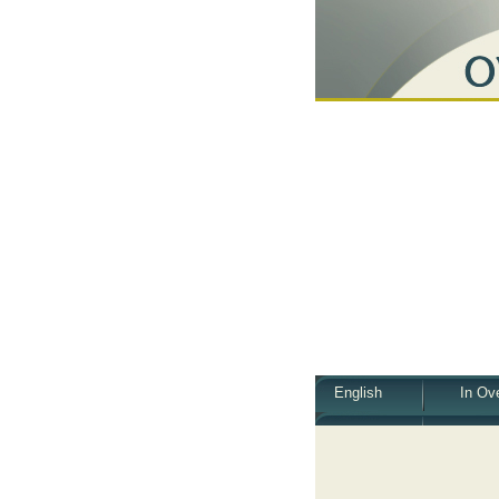
English
In Ov