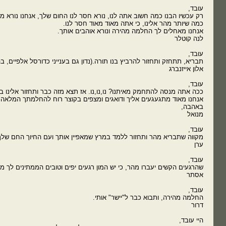
עובד,
רק עכשיו הבנו כמה חשוב אתה לנו, נורא חסר לנו החום שלך, אנחנו נורא 
כמה שיותר מהר אלינו, כי אתה מאוד מאוד חסר לנו.
אנחנו מאחלים לך החלמה מהירה ונורא אוהבים אותך.
לנה קוטלר
עובד,
תבריא, תתחזק ותחזור להרביץ בנו תורה.(נדון גם בענייני כדורסל אלפיים, ב
אלון אייזנברג
עובד,
ככה אתה מנסה להתחמק מאיתנו? נו,נו,נו. אז תצא מזה כבר ותחזור אלינו 
אנחנו מאוד מתגעגעים אליך ודואגים ומצפים בקוצר רוח להחלמתך המלאה
באהבה,
מנואל
עובד,
מקווה שתבריא מהר ותחזור ללמד במרץ שמאפיין אותך ועם החיוך החם שלך
ערן
עובד,
שהרגעים הקשים יעברו מהר, כי יש המון רגעים יפים וטובים הממתינים לך מע
אסתר
עובד,
החלמה מהירה, ותבוא כבר ל"יישר" אותי.
דרור
היי עובד,