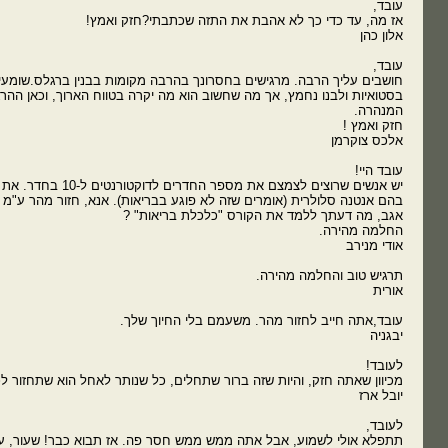
עובד,
אז מה, עד כדי כך לא אהבת את התזה שכתבתי?חזק ואמץ!
אלון כהן
עובד,
חושבים עליך הרבה. מרגישים בחסרונך בהרבה מקומות בבנין ברגלס.שומע
בסטואיות ולבנו נחמץ, אך מה שחשוב הוא מה יקרה בטווח הארוך, וכאן ההר
המנהרה.
חזק ואמץ !
אלכס צוקרמן
עובד היי!
יש אנשים שרוצים לצמצם את מספ
בהם אנטנה סלולרית (אומרים שזה לא פוגע בבריאות). אנא, חזור מהר ע"מ שת
אגב, מה דעתך ללמד את הקורס "כלכלת בריאות" ?
החלמה מהירה.
אודי מנירב
תרגיש טוב והחלמה מהירה.
אורית
עובד,אתה חייב לחזור מהר. משעמם בלי החיוך שלך.
יבגניה
לעובד!
מכיוון שאתה חזק, והיות שזה ברור שתחלים, כל שנותר לאחל הוא שתחזור לכ
יובל ארז
לעובד,
תתפלא אולי לשמוע, אבל אתה ממש ממש חסר פה. אז תבוא כבר! שעור, עו