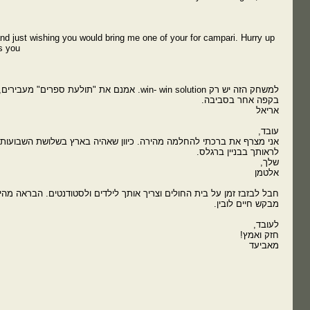
and just wishing you would bring me one of your for campari. Hurry up
s you.
למשחק הזה יש רק win- win solution. אמנם את "תולעת ספ
בקפה אחר בסביבה.
אריאל
עובד,
אני מצרף את ברכתי להחלמה מהירה. כיוון שאהיה בארץ בשלושת השבועות ה
לראותך בבניין ברגלס.
שלך,
אלטמן
חבל לבזבז זמן על בית החולים וצריך אותך לילדים ולסטודנטים. הבראה מהי
מבקש חיים לובין.
לעובד,
חזק ואמץ!
מאביעד