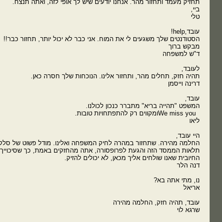
תחזיק מעמד ותחזור מהר. אנחנו יודעים שיש לך אופי לזה, ואתה תנצח.
ביי,
טלי
עובד,help!
הסטודנטים שלך משגעים לי את המוח. אני כבר לא יכול יותר, תחזור כבר!!
מבקש ברוך
ד"ש למשפחה
לעובד,
תהיה חזק, תחלים מהר, ותחזור אלינו. הנוכחות שלך חסרה כאן.
דרינה וייסמן
עובד,
המשפט "תהייה בריא" מתברר כנכון לכולנו.
We miss youומקווים רק להתפתחויות טובות.
ליאו
היי עובד,
החלמה מהירה. שתחזור במהרה לחיק המשפחה ואלינו. מודל פשוט של סלק
תלאות הממסד הזה והגעת לפרופסורה, אתה מהחזקים באמת, כך שסיכוייך ט
החיובית שאנו שולחים אליך מכאן, לא יכולים להזיק.
דנה הלר
נו, מתי אתה בא?
אריאל
עובד, תהיה חזק, החלמה מהירה
שרגא לוי