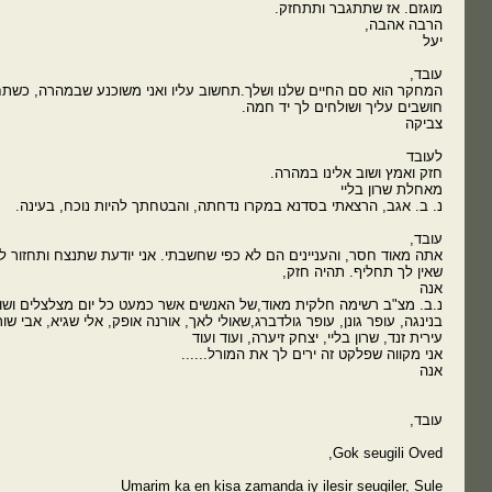
מוגזם. אז שתתגבר ותתחזק.
הרבה אהבה,
יעל
עובד,
המחקר הוא סם החיים שלנו ושלך.תחשוב עליו ואני משוכנע שבמהרה, כשתחל
חושבים עליך ושולחים לך יד חמה.
צביקה
לעובד
חזק ואמץ ושוב אלינו במהרה.
מאחלת שרון בליי
נ. ב. אגב, הרצאתי בסדנא במקרו נדחתה, והבטחתך להיות נוכח, בעינה.
עובד,
אתה מאוד חסר, והעניינים הם לא כפי שחשבתי. אני יודעת שתנצח ותחזור
שאין לך תחליף. תהיה חזק,
אנה
נ.ב. מצ"ב רשימה חלקית מאוד,של האנשים אשר כמעט כל יום מצלצלים ושו
בנינגה, עופר גונן, עופר גולדברג,שאולי לאך, אורנה אופק, אלי שגיא, אבי שורץ,
עירית זנד, שרון בליי, יצחק זיערה, ועוד ועוד
אני מקווה שפלקט זה ירים לך את המורל......
אנה
עובד,
Gok seugili Oved,
Umarim ka en kisa zamanda iy ilesir seugiler, Sule