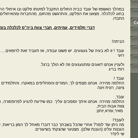
במהלך האשפוז של עובד בבית החולים התקבל למיטתו פלקט ובו איחולי הח
בחוג לכלכלה. מצאנו את הפלקט, והתרגשנו מהחום, מהחברות ומהאיחולים 
התבדו.
C
דברי תלמידים, עמיתים, חברי צוות ביה"ס לכלכלה בזמ
הביתה!
עובד ! זו לא בעיה של געגועים. יש פשוט עבודה, אז תעביר זאת לרופאים.....
רועי
ולעניין אנחנו דואגים ומתגעגעים וזה לא הולך ברגל.
רותי בריג
עובד !
החלמה מהירה. אנחנו מצפים לך, המורים והמחליפים במאקרו. והתלמידים כ
ציונה, רונית ויונה
עובד,
החלמה מהירה. אנחנו איתך וסומכים עליך. כמו שידעת להגיע לפרופסורה,
צוות אבות הבית,
מאיר,עזרא,יוחנן
לעובד!
מה ניתן עוד לומר? אחרי שהכל בשבחך כבר דובר! מאחל לך המון בריאות, 
הגננות עלינו (הגננת שלנו). מצטער שהצקתי בשיעורים.
שי לינדר